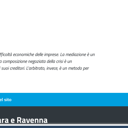
difficoltà economiche delle imprese. La mediazione è un
La composizione negoziata della crisi è un
 suoi creditori. L'arbitrato, invece, è un metodo per
l sito
rara e Ravenna