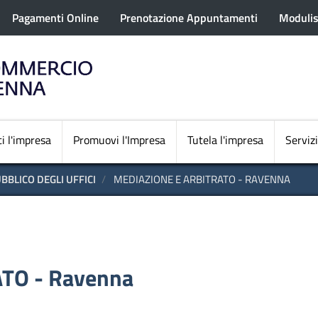
rofilo utente
Salta
Pagamenti Online
Prenotazione Appuntamenti
Modulis
al
contenuto
principale
Navigazione princi
i l'impresa
Promuovi l'Impresa
Tutela l'impresa
Servizi
BBLICO DEGLI UFFICI
MEDIAZIONE E ARBITRATO - RAVENNA
TO - Ravenna