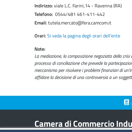
Indirizzo
viale L.C. Farini,14 - Ravenna (RA)
Telefono
0544/481 461-411-442
Email
tutela.mercato@fera.camcom.it
Orari
Si veda la pagina degli orari dell'ente
Note
La mediazione, la composizione negoziata della crisi d
processo di conciliazione che prevede la partecipazione
meccanismo per risolvere i problemi finanziari di un'im
affidare la decisione di una controversia a un soggetto
Piè 
Camera di Commercio Indus