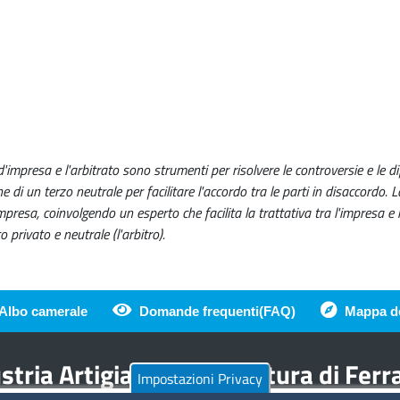
'impresa e l'arbitrato sono strumenti per risolvere le controversie e le 
 di un terzo neutrale per facilitare l'accordo tra le parti in disaccordo. 
presa, coinvolgendo un esperto che facilita la trattativa tra l'impresa e i
 privato e neutrale (l'arbitro).
Albo camerale
Domande frequenti(FAQ)
Mappa de
di pagina
tria Artigianato Agricoltura di Fer
Impostazioni Privacy