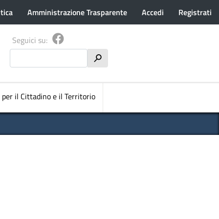
tica
Amministrazione Trasparente
Accedi
Registrati
Seguici su:
Cerca
h
pale
 per il Cittadino e il Territorio