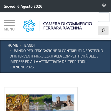
Menu 
Salta
Giovedì 6 Agosto 2026
al
contenuto
Cerca
principale
MENU
h
HOME
BANDI
BANDO PER L'EROGAZIONE DI CONTRIBUTI A SOSTEGNO
DI INTERVENTI FINALIZZATI ALLA COMPETITIVITÀ DELLE
IMPRESE ED ALLA ATTRATTIVITÀ DEI TERRITORI -
EDIZIONE 2025