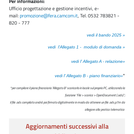
Per informazioni:
Ufficio progettazione e gestione incentivi, e-
mail:
promozione@fera.camcom.it
, Tel. 0532 783821 -
820 - 777
vedi il bando 2025 »
vedi l'Allegato 1 - modulo di domanda
»
vedi l' Allegato A - relazione
»
*
vedi l' Allegato B - piano finanziario
»
*per compilare il piano finanziario "Allegato B" scaricarlo in locale sul proprio PC, utilizzando la
funzione "File > scarica > OpenDocument (.ods)";
il file .ods compilato andrà poi firmato digitalmente in modo da ottenere un file .ods.p7m da
allegare alla pratica telematica
Aggiornamenti successivi alla