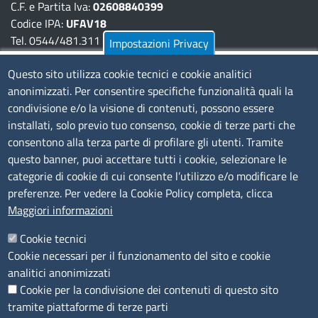
C.F. e Partita Iva:
02608840399
Codice IPA:
UFAV18
Tel. 0544/481.311 - 0532/783.711
Impostazioni Privacy
Pec:
cciaa@pec.fera.camcom.it
Questo sito utilizza cookie tecnici e cookie analitici
anonimizzati. Per consentire specifiche funzionalità quali la
Amministrazione Trasparente
condivisione e/o la visione di contenuti, possono essere
installati, solo previo tuo consenso, cookie di terze parti che
Bandi di gara
consentono alla terza parte di profilare gli utenti. Tramite
Bilanci
questo banner, puoi accettare tutti i cookie, selezionare le
Concorsi e selezioni
categorie di cookie di cui consente l’utilizzo e/o modificare le
Procedimenti
preferenze. Per vedere la Cookie Policy completa, clicca
Provvedimenti
Maggiori informazioni
Seguici su
Cookie tecnici
Cookie necessari per il funzionamento del sito e cookie
analitici anonimizzati
Cookie per la condivisione dei contenuti di questo sito
Sito web
tramite piattaforme di terze parti