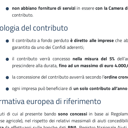
non abbiano forniture di servizi
in essere
con la Camera 
contributo.
ologia del contributo
Il contributo a fondo perduto
è diretto alle imprese
che ab
garantito da uno dei Confidi aderenti;
il contributo verrà concesso
nella misura del 5%
dell’a
prescindere alla durata,
fino ad un massimo di euro 4.000,
la concessione del contributo avverrà
secondo l’
ordine cron
ogni impresa può beneficiare di
un solo contributo all’anno
mativa europea di riferimento
iuti di cui al presente bando
sono concessi
in base ai Regola
se agricole), nel rispetto dei relativi massimali di aiuti concedibil
ca
da effettuarsi sulle banche dati
RNA
, Registro Nazionale Aiuti