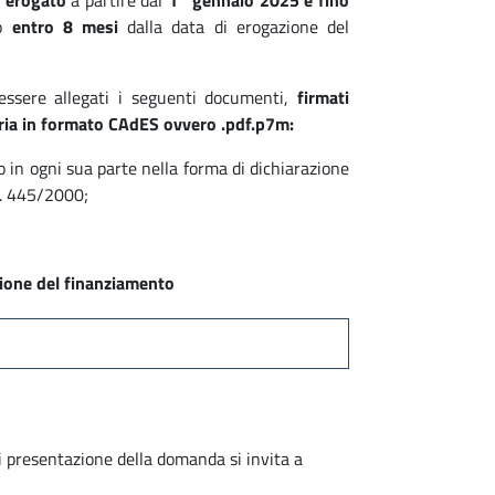
 erogato
a partire dal
1° gennaio 2025 e fino
o
entro 8 mesi
dalla data di erogazione del
 essere allegati i seguenti documenti,
firmati
aria in formato CAdES ovvero .pdf.p7m:
o in ogni sua parte nella forma di dichiarazione
 n. 445/2000;
zione del finanziamento
di presentazione della domanda si invita a