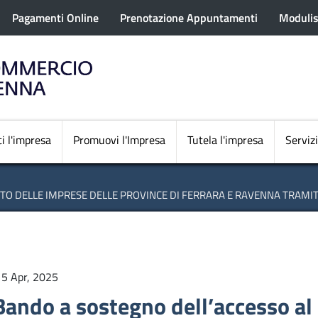
rofilo utente
Salta
Pagamenti Online
Prenotazione Appuntamenti
Modulis
al
contenuto
principale
Navigazione princi
i l'impresa
Promuovi l'Impresa
Tutela l'impresa
Servizi
TO DELLE IMPRESE DELLE PROVINCE DI FERRARA E RAVENNA TRAMITE
5 Apr, 2025
Bando a sostegno dell’accesso al 