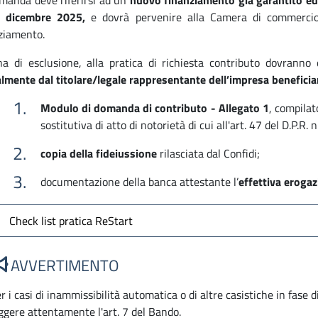
manda deve riferirsi ad un
nuovo finanziamento già garantito
ed
1 dicembre 2025,
e dovrà pervenire alla Camera di commerci
ziamento.
a di esclusione, alla pratica di richiesta contributo dovranno
almente dal titolare/legale rappresentante dell’impresa benefici
Modulo di domanda di contributo - Allegato 1
, compilat
sostitutiva di atto di notorietà di cui all'art. 47 del D.P.R.
copia della fideiussione
rilasciata dal Confidi;
documentazione della banca attestante l’
effettiva eroga
Check list pratica ReStart
AVVERTIMENTO
r i casi di inammissibilità automatica o di altre casistiche in fase 
ggere attentamente l'art. 7 del Bando.