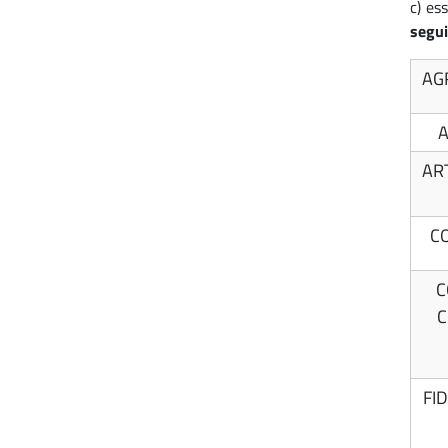
c) es
segui
AG
A
AR
CO
C
C
FI