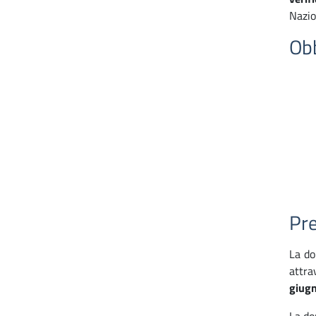
Nazio
Obb
Pr
La do
attra
giugn