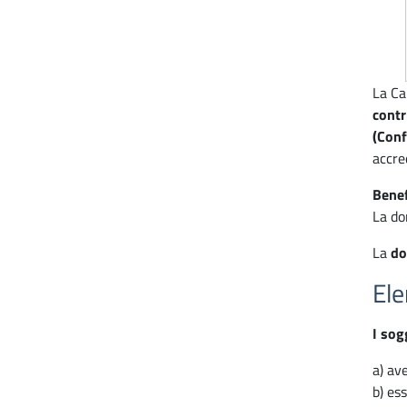
La Ca
contr
(Conf
accre
Benef
La do
La
do
Ele
I sog
a) ave
b) ess