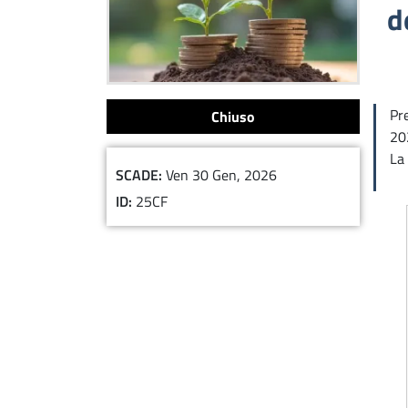
d
Pr
Chiuso
20
La 
SCADE
Ven 30 Gen, 2026
ID
25CF