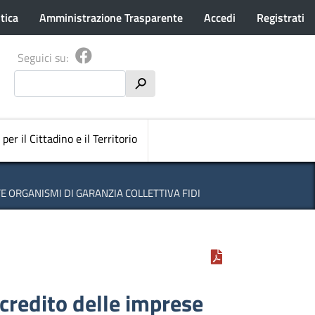
tica
Amministrazione Trasparente
Accedi
Registrati
Seguici su:
Cerca
h
pale
 per il Cittadino e il Territorio
 ORGANISMI DI GARANZIA COLLETTIVA FIDI
credito delle imprese