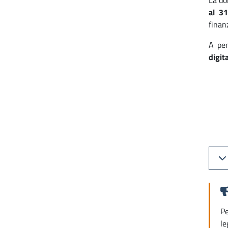
La do
al 3
finan
A pen
digit
Pe
le