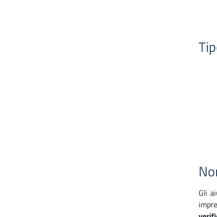
Tip
Nor
Gli a
impre
verifi