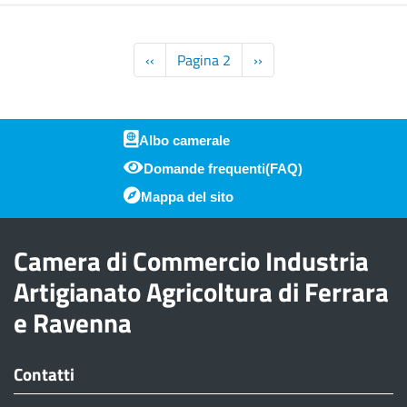
Paginazione
Pagina
‹‹
Pagina 2
Pagina
››
precedente
successiva
Albo camerale
Domande frequenti(FAQ)
Piè di pagina
Mappa del sito
Camera di Commercio Industria
Artigianato Agricoltura di Ferrara
e Ravenna
Contatti