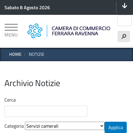
Menu 
Salta
Sabato 8 Agosto 2026
al
contenuto
Cerca
principale
MENU
h
HOME
NOTIZIE
Archivio Notizie
Cerca
Categoria
Applica