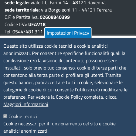
sede legale:
viale L.C. Farini 14 - 48121 Ravenna
sede territoriale:
via Borgoleoni 11 - 44121 Ferrara
C.F. e Partita Iva:
02608840399
Codice IPA:
UFAV18
Tel. 0544/481.311 - 0532/783.711
Impostazioni Privacy
Pec:
cciaa@pec.fera.camcom.it
Questo sito utilizza cookie tecnici e cookie analitici
anonimizzati. Per consentire specifiche funzionalità quali la
Amministrazione Trasparente
condivisione e/o la visione di contenuti, possono essere
installati, solo previo tuo consenso, cookie di terze parti che
Bandi di gara
consentono alla terza parte di profilare gli utenti. Tramite
Bilanci
questo banner, puoi accettare tutti i cookie, selezionare le
Concorsi e selezioni
categorie di cookie di cui consente l’utilizzo e/o modificare le
Procedimenti
preferenze. Per vedere la Cookie Policy completa, clicca
Provvedimenti
Maggiori informazioni
Seguici su
Cookie tecnici
Cookie necessari per il funzionamento del sito e cookie
analitici anonimizzati